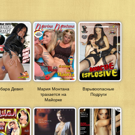
бара Девил
Мария Монтана
Взрывоопасные
трахается на
Подруги
Майорке