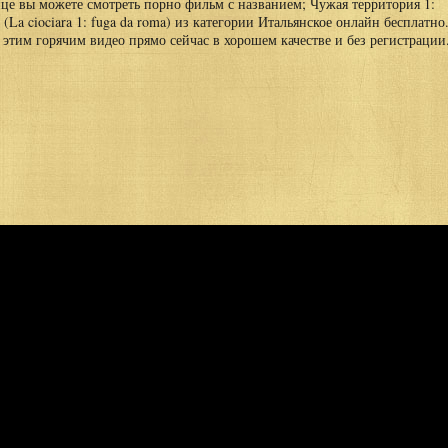
ице вы можете смотреть порно фильм с названием; Чужая территория 1:
(La ciociara 1: fuga da roma) из категории Итальянское онлайн бесплатно
 этим горячим видео прямо сейчас в хорошем качестве и без регистрации