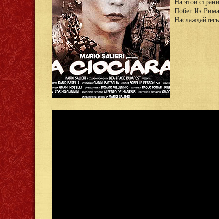
На этой стран
Побег Из Рима 
Наслаждайтесь