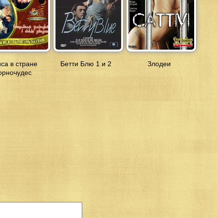
са в стране
Бетти Блю 1 и 2
Злодеи
орночудес