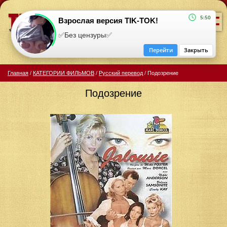
=
5:50
Взрослая версия TIK-TOK!
✅Без цензуры✅
Перейти
Закрыть
Главная
/
КАТЕГОРИИ ФИЛЬМОВ
/
Русский перевод
/
Подозрение
Подозрение