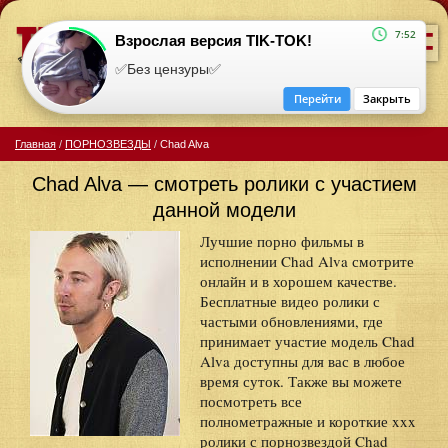
=
7:52
Взрослая версия TIK-TOK!
✅Без цензуры✅
Перейти
Закрыть
Главная
/
ПОРНОЗВЕЗДЫ
/
Chad Alva
Chad Alva — смотреть ролики с участием
данной модели
Лучшие порно фильмы в
исполнении Chad Alva смотрите
онлайн и в хорошем качестве.
Бесплатные видео ролики с
частыми обновлениями, где
принимает участие модель Chad
Alva доступны для вас в любое
время суток. Также вы можете
посмотреть все
полнометражные и короткие xxx
ролики с порнозвездой Chad