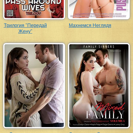
Трилогия "Передай
Махнемся Неглядя
Жену"