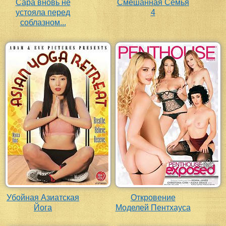
Сара вновь не
Смешанная Семья
устояла перед
4
соблазном...
Убойная Азиатская
Откровение
Йога
Моделей Пентхауса