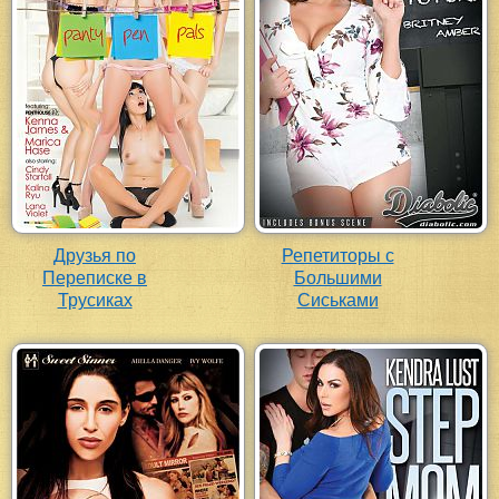
Друзья по
Репетиторы с
Переписке в
Большими
Трусиках
Сиськами