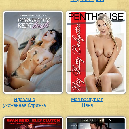
Идеально
Моя распутная
ухоженная Стрижка
Няня