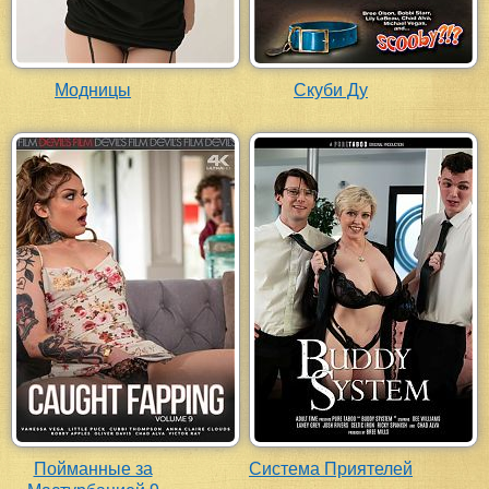
Модницы
Скуби Ду
Пойманные за
Система Приятелей