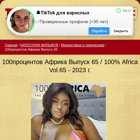
=
19:17
🔔TikTok для взрослых
✅Проверенные профили (+30 лет)
Перейти
Закрыть
Главная
/
КАТЕГОРИИ ФИЛЬМОВ
/
Межрасовые и темнокожие
/
100процентов Африка Выпуск 65
100процентов Африка Выпуск 65 / 100% Africa
Vol.65 - 2023 г.