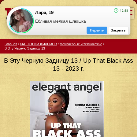
=
12:58
Лара, 19
Ебливая мелкая шлюшка
Перейти
Закрыть
Главная
/
КАТЕГОРИИ ФИЛЬМОВ
/
Межрасовые и темнокожие
/
В Эту Черную Задницу 13
В Эту Черную Задницу 13 / Up That Black Ass
13 - 2023 г.