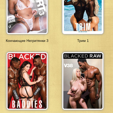
Кончающие Негритянки 3
Трим 1