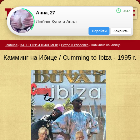
=
3:37
Анна, 27
Люблю Куни и Анал
Перейти
Закрыть
Главная
/
КАТЕГОРИИ ФИЛЬМОВ
/
Ретро и классика
/
Камминг на Ибице
Камминг на Ибице / Cumming to Ibiza - 1995 г.