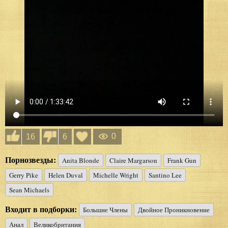
0
16
6
Порнозвезды:
Anita Blonde
Claire Margarson
Frank Gun
Gerry Pike
Helen Duval
Michelle Wright
Santino Lee
Sean Michaels
Входит в подборки:
Большие Члены
Двойное Проникновение
Анал
Великобритания