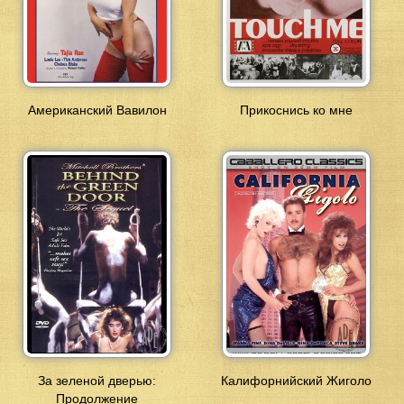
Американский Вавилон
Прикоснись ко мне
За зеленой дверью:
Калифорнийский Жиголо
Продолжение