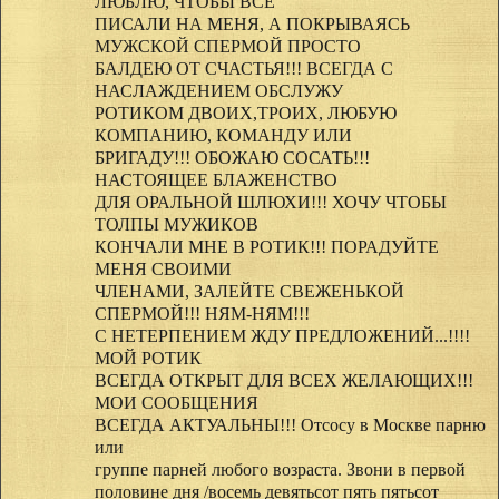
ЛЮБЛЮ, ЧТОБЫ ВСЕ
ПИСАЛИ НА МЕНЯ, А ПОКРЫВАЯСЬ
МУЖСКОЙ СПЕРМОЙ ПРОСТО
БАЛДЕЮ ОТ СЧАСТЬЯ!!! ВСЕГДА С
НАСЛАЖДЕНИЕМ ОБСЛУЖУ
РОТИКОМ ДВОИХ,ТРОИХ, ЛЮБУЮ
КОМПАНИЮ, КОМАНДУ ИЛИ
БРИГАДУ!!! ОБОЖАЮ СОСАТЬ!!!
НАСТОЯЩЕЕ БЛАЖЕНСТВО
ДЛЯ ОРАЛЬНОЙ ШЛЮХИ!!! ХОЧУ ЧТОБЫ
ТОЛПЫ МУЖИКОВ
КОНЧАЛИ МНЕ В РОТИК!!! ПОРАДУЙТЕ
МЕНЯ СВОИМИ
ЧЛЕНАМИ, ЗАЛЕЙТЕ СВЕЖЕНЬКОЙ
СПЕРМОЙ!!! НЯМ-НЯМ!!!
С НЕТЕРПЕНИЕМ ЖДУ ПРЕДЛОЖЕНИЙ...!!!!
МОЙ РОТИК
ВСЕГДА ОТКРЫТ ДЛЯ ВСЕХ ЖЕЛАЮЩИХ!!!
МОИ СООБЩЕНИЯ
ВСЕГДА АКТУАЛЬНЫ!!! Отсосу в Москве парню
или
группе парней любого возраста. Звони в первой
половине дня /восемь девятьсот пять пятьсот