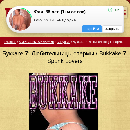
=
1:24
Юля, 38 лет. (1км от вас)
Хочу КУНИ, живу одна
Перейти
Закрыть
Главная
/
КАТЕГОРИИ ФИЛЬМОВ
/
Сосущие
/
Буккаке 7: Любительницы спермы
Буккаке 7: Любительницы спермы / Bukkake 7:
Spunk Lovers