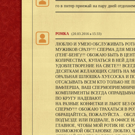
го в питер приежай на пару дней отдохнем
РОМКА
(20.03.2016 в 15:33)
ЛЮБЛЮ И УМЕЮ ОБСЛУЖИВАТЬ РОТИ
МУЖИКОВ СРАЗУ!!! СПЕРМА ДЛЯ МЕН
(ГЕНГ-БЕНГ)!!! ОБОЖАЮ БЫТЬ В ЦЕН
КОЛИЧЕСТВАХ, КУПАТЬСЯ В НЕЙ ДЛ
УДОВЛЕТВОРЕНИЕ НА СВЕТЕ!!! ВСЕ
ДЕСЯТКАМ ЖЕЛАЮЩИХ СЛИТЬ НА МЕН
ОРАЛЬНАЯ ШЛЮШКА-ХУЕСОСКА И ПО
ОТСАСЫВАТЬ ВСЕМ КТО ТОЛЬКО НЕ П
ВАФЛЕРША, ВАШ СПЕРМОПРИЕМНИЧЕ
КОМПЛИМЕНТЫ ВСЕГДА ОПРАВДЫВАЮ
ПО КРУГУ НАДЕВАЮТ
НА РАЗНЫЕ КОНФЕТКИ И ЛЬЮТ БЕЗ
СПЕРМУ!!! ОБОЖАЮ ТРАХАТЬСЯ В РОТ
ОБРАЩАЙТЕСЬ, ПОЖАЛУЙСТА... ОБСЛ
ПОДЪЕЗДЕ ИЛИ ПОДВАЛЕ, В ОФИСЕ И
ГЛАВНОЕ, ЧТОБЫ МОЙ РОТИК НЕ СКУ
ВОЗМОЖНОЙ ОБСТАНОВКЕ ЛЮБЛЮ, Ч