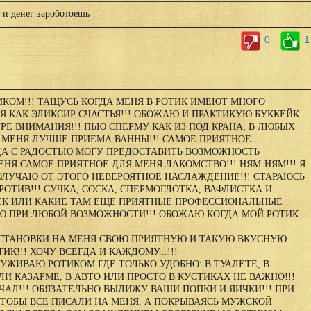
 и денег зароботоешь
0
1
КОМ!!! ТАЩУСЬ КОГДА МЕНЯ В РОТИК ИМЕЮТ МНОГО
Я КАК ЭЛИКСИР СЧАСТЬЯ!!! ОБОЖАЮ И ПРАКТИКУЮ БУККЕЙК
ТРЕ ВНИМАНИЯ!!! ПЬЮ СПЕРМУ КАК ИЗ ПОД КРАНА, В ЛЮБЫХ
Я МЕНЯ ЛУЧШЕ ПРИЕМА ВАННЫ!!! САМОЕ ПРИЯТНОЕ
ГДА С РАДОСТЬЮ МОГУ ПРЕДОСТАВИТЬ ВОЗМОЖНОСТЬ
Я САМОЕ ПРИЯТНОЕ ДЛЯ МЕНЯ ЛАКОМСТВО!!! НЯМ-НЯМ!!! Я
ЛУЧАЮ ОТ ЭТОГО НЕВЕРОЯТНОЕ НАСЛАЖДЕНИЕ!!! СТАРАЮСЬ
РОТИВ!!! СУЧКА, СОСКА, СПЕРМОГЛОТКА, ВАФЛИСТКА И
К ИЛИ КАКИЕ ТАМ ЕЩЕ ПРИЯТНЫЕ ПРОФЕССИОНАЛЬНЫЕ
 ПРИ ЛЮБОЙ ВОЗМОЖНОСТИ!!! ОБОЖАЮ КОГДА МОЙ РОТИК
 ОСТАНОВКИ НА МЕНЯ СВОЮ ПРИЯТНУЮ И ТАКУЮ ВКУСНУЮ
ИК!!! ХОЧУ ВСЕГДА И КАЖДОМУ...!!!
УЖИВАЮ РОТИКОМ ГДЕ ТОЛЬКО УДОБНО: В ТУАЛЕТЕ, В
ЛИ КАЗАРМЕ, В АВТО ИЛИ ПРОСТО В КУСТИКАХ НЕ ВАЖНО!!!
ЧАЛ!!! ОБЯЗАТЕЛЬНО ВЫЛИЖУ ВАШИ ПОПКИ И ЯИЧКИ!!! ПРИ
ТОБЫ ВСЕ ПИСАЛИ НА МЕНЯ, А ПОКРЫВАЯСЬ МУЖСКОЙ