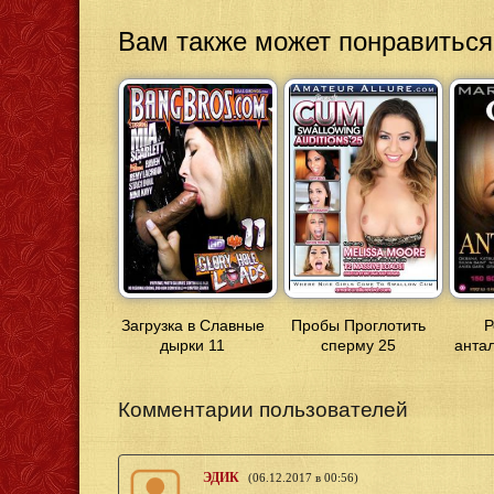
Вам также может понравиться
Загрузка в Славные
Пробы Проглотить
Р
дырки 11
сперму 25
анта
Комментарии пользователей
ЭДИК
(06.12.2017 в 00:56)