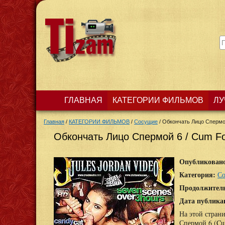
ГЛАВНАЯ
КАТЕГОРИИ ФИЛЬМОВ
ЛУ
Главная
/
КАТЕГОРИИ ФИЛЬМОВ
/
Сосущие
/
Обкончать Лицо Спермо
Обкончать Лицо Спермой 6 / Cum Fo
Опубликован
Категория:
С
Продолжител
Дата публика
На этой стран
Спермой 6 (Cu