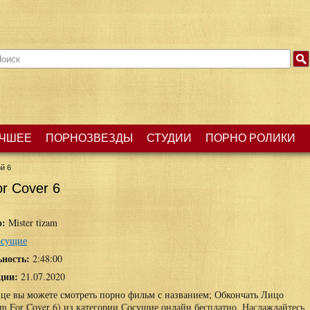
ЧШЕЕ
ПОРНОЗВЕЗДЫ
СТУДИИ
ПОРНО РОЛИКИ
й 6
r Cover 6
о:
Mister tizam
осущие
ьность:
2:48:00
ции:
21.07.2020
ице вы можете смотреть порно фильм с названием; Обкончать Лицо
m For Cover 6) из категории Сосущие онлайн бесплатно. Наслаждайтесь