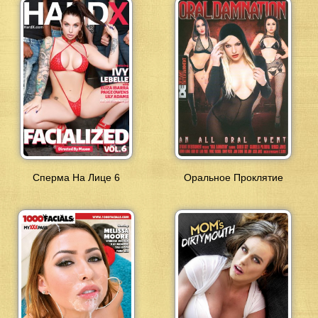
Сперма На Лице 6
Оральное Проклятие