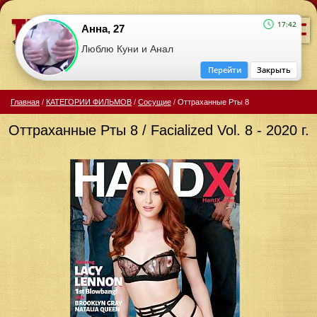
=
17:42
Анна, 27
Люблю Куни и Анал
Перейти
Закрыть
Главная
/
КАТЕГОРИИ ФИЛЬМОВ
/
Сосущие
/
Оттраханные Рты 8
Оттраханные Рты 8 / Facialized Vol. 8 - 2020 г.