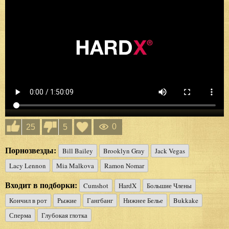
0
25
5
Порнозвезды:
Bill Bailey
Brooklyn Gray
Jack Vegas
Lacy Lennon
Mia Malkova
Ramon Nomar
Входит в подборки:
Cumshot
HardX
Большие Члены
Кончил в рот
Рыжие
Гангбанг
Нижнее Белье
Bukkake
Сперма
Глубокая глотка