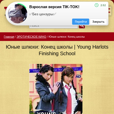
=
2:52
Взрослая версия TIK-TOK!
✅Без цензуры✅
Перейти
Закрыть
Главная
/
ЭРОТИЧЕСКОЕ КИНО
/
Юные шлюхи: Конец школы
Юные шлюхи: Конец школы | Young Harlots
Finishing School